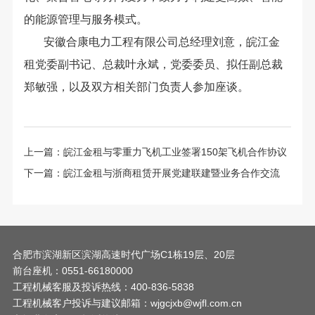
的能源管理与服务模式。
安徽合康电力工程有限公司总经理刘意，皖江金
租党委副书记、总裁叶永斌，党委委员、拟任副总裁
郑敏强，以及双方相关部门负责人参加座谈。
上一篇：
皖江金租与零重力飞机工业签署150架飞机合作协议
下一篇：
皖江金租与浙商租赁开展党建联建暨业务合作交流
合肥市滨湖新区滨湖高速时代广场C1栋19层、20层
前台座机：0551-66180000
工程机械客服及投诉热线：400-836-5838
工程机械客户投诉与建议邮箱：wjgcjxb@wjfl.com.cn