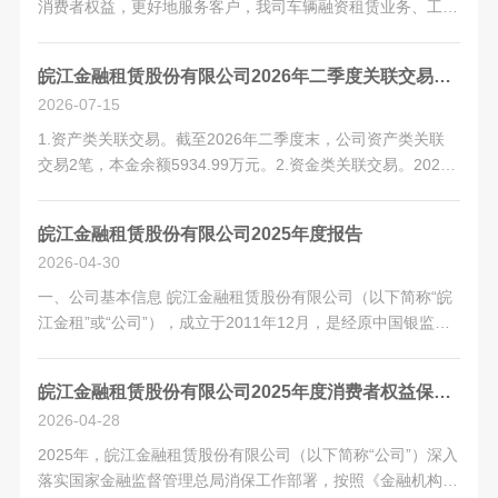
消费者权益，更好地服务客户，我司车辆融资租赁业务、工程
机械融资租赁业务已启用《综合融资成本明示表》（以下简
称“明示表”），现予以公告。 若您对明示表有疑问，请致电咨
皖江金融租赁股份有限公司2026年二季度关联交易情况
询：车辆部客服热线 40...
2026-07-15
1.资产类关联交易。截至2026年二季度末，公司资产类关联
交易2笔，本金余额5934.99万元。2.资金类关联交易。2026
年二季度，公司未发生资金类关联交易。3.中间服务类关联交
易。2026年二季度，公司与股东及其关联方发生金额479.86
皖江金融租赁股份有限公司2025年度报告
万元。4...
2026-04-30
一、公司基本信息 皖江金融租赁股份有限公司（以下简称“皖
江金租”或“公司”），成立于2011年12月，是经原中国银监会
批准成立的非银行金融机构，注册地为安徽省芜湖市。公司国
有股东包括安徽省交通控股集团有限公司（以下简称“安徽交
皖江金融租赁股份有限公司2025年度消费者权益保护工作情况
控集团”）和芜湖市投资控...
2026-04-28
2025年，皖江金融租赁股份有限公司（以下简称“公司”）深入
落实国家金融监督管理总局消保工作部署，按照《金融机构消