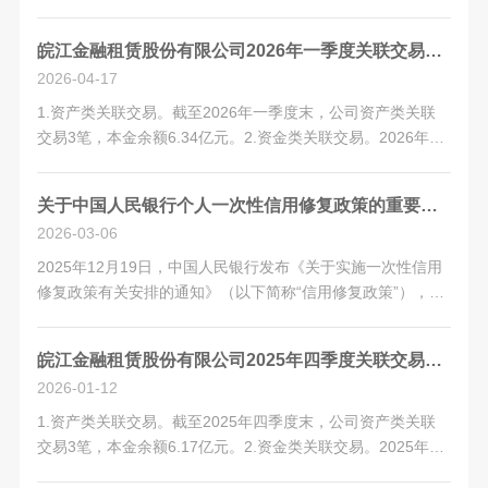
费者权益保护监管评价办法》要求，将消保工作融入公司治
理、经营发展全流程，从体制机制、营销管理、纠纷化解、金
皖江金融租赁股份有限公司2026年一季度关联交易情况
融教育、客户服务、信息保护六大...
2026-04-17
1.资产类关联交易。截至2026年一季度末，公司资产类关联
交易3笔，本金余额6.34亿元。2.资金类关联交易。2026年一
季度，公司发生资金类关联交易4.83亿元。3.中间服务类关联
交易。2026年一季度，公司与股东及其关联方发生金额
关于中国人民银行个人一次性信用修复政策的重要提示
195.33万元...
2026-03-06
2025年12月19日，中国人民银行发布《关于实施一次性信用
修复政策有关安排的通知》（以下简称“信用修复政策”），并
于12月22日发布《中国人民银行关于实施一次性信用修复政
策有关安排的通知》政策问答，为确保符合条件的客户能够充
皖江金融租赁股份有限公司2025年四季度关联交易情况
分享受政策红利，避免错过...
2026-01-12
1.资产类关联交易。截至2025年四季度末，公司资产类关联
交易3笔，本金余额6.17亿元。2.资金类关联交易。2025年四
季度，公司未发生资金类关联交易。3.中间服务类关联交易。