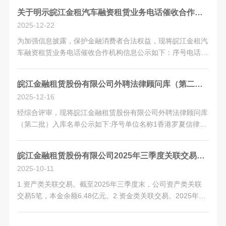
2025年四季度，公司与股东及其关联方发生中间服务类关联
关于明示皖江金租汽车融资租赁业务电话催收合作机构名单的公告
交易485.30...
2025-12-22
为加强信息披露，保护金融消费者合法权益，现将皖江金租汽
车融资租赁业务电话催收合作机构信息公示如下：序号电话催
收合作机构1安徽万江管理咨询有限公司2安徽鼎众数科信息
科技有限公司3四川保全界企业管理有限公司如有疑问，请致
皖江金融租赁股份有限公司外聘法律顾问库（第二批）入库名单公示
电我司汽车融资租赁业务专属客服(投...
2025-12-16
经综合评审，现将皖江金融租赁股份有限公司外聘法律顾问库
（第二批）入库名单公示如下:序号单位名称1香港罗夏信律师
事务所驻上海代表处2香港鸿鹄律师事务所北京代表处3英国
夏礼文律师事务所上海代表处4礼德齐伯礼律师行有限法律责
皖江金融租赁股份有限公司2025年三季度关联交易情况
任合伙以上排序不分前后。特此公告...
2025-10-11
1.资产类关联交易。截至2025年三季度末，公司资产类关联
交易5笔，本金余额6.48亿元。2.资金类关联交易。2025年三
季度，公司共向股东单位支付融资担保费1619.87万元。3.中
间服务类关联交易。2025年三季度，公司与股东及其关联方