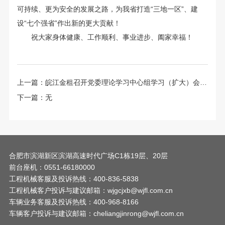
可持续、更为安全的发展之路，为我省打造“三地一区”、建
设“七个强省”作出新的更大贡献！
祝大家身体健康、工作顺利、事业进步、阖家幸福！
上一篇：
皖江金租召开党委理论学习中心组学习（扩大）会暨2024年工作务虚会
下一篇：无
合肥市滨湖新区滨湖高速时代广场C1栋19层、20层
前台座机：0551-66180000
工程机械客服及投诉热线：400-836-5838
工程机械客户投诉与建议邮箱：wjgcjxb@wjfl.com.cn
车辆业务客服及投诉热线：400-968-8166
车辆客户投诉与建议邮箱：cheliangjinrong@wjfl.com.cn