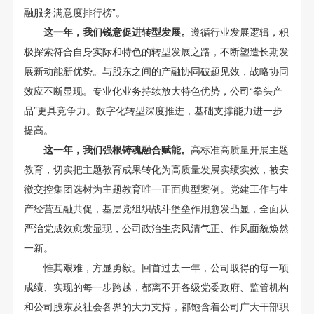
融服务满意度排行榜”。
这一年，我们锐意促进转型发展。
遵循行业发展逻辑，积
极探索符合自身实际和特色的转型发展之路，不断塑造长期发
展新动能新优势。与股东之间的产融协同破题见效，战略协同
效应不断显现。专业化业务持续放大特色优势，公司“拳头产
品”更具竞争力。数字化转型深度推进，基础支撑能力进一步
提高。
这一年，我们强根铸魂融合赋能。
高标准高质量开展主题
教育，切实把主题教育成果转化为高质量发展实绩实效，被安
徽交控集团选树为主题教育唯一正面典型案例。党建工作与生
产经营互融共促，基层党组织战斗堡垒作用愈发凸显，全面从
严治党成效愈发显现，公司政治生态风清气正、作风面貌焕然
一新。
惟其艰难，方显勇毅。回首过去一年，公司取得的每一项
成绩、实现的每一步跨越，都离不开各级党委政府、监管机构
和公司股东及社会各界的大力支持，都饱含着公司广大干部职