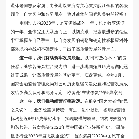
退休老同志及家属，向长期以来所有关心支持皖江金租的各级
领导、广大客户和各界朋友，致以诚挚的问候和美好的祝福！
刚刚过去的2023年，是充满挑战的一年，也是收获满满
的一年。全体皖江人承压而上、以韧克艰，把发展进步的命运
牢牢掌握在自己手中，以自身发展的韧劲和确定性积极应对外
部环境的挑战和不确定性，干出了高质量发展的新局面。
这一年，我们持续筑牢发展底座。
以“时时放心不下”的责
任感，继续苦练风控合规内功，进一步巩固拓展历史遗留问题
处置成果，让高质量发展的基础更牢、底盘更稳。今年9月，
国家金融监督管理总局对公司历史遗留问题处置和经营发展成
效给予高度认可和充分肯定，称赞是“在线修复”的经典案例。
这一年，我们推动经营行稳致远。
在服务“国之大者”和“民
之关切”中，业务经营保持稳中有进、进中提质，各项经营指
标均创近6年历史最好水平，实现规模与质量、结构与效益的
和谐共进。首次荣获“2022年度中国银行业好新闻奖”、“融资
租赁行业2023年度飞跃企业奖”，首次跻身“2023中国汽车金